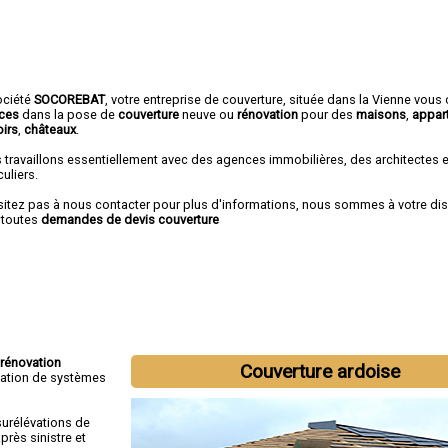
ociété
SOCOREBAT
,
votre entreprise de couverture
, située dans la Vienne vous 
ices
dans la pose de
couverture
neuve ou
rénovation
pour des
maisons
,
appar
irs
,
châteaux
.
 travaillons essentiellement avec des agences immobilières, des architectes 
culiers.
sitez pas à nous contacter pour plus d'informations, nous sommes à votre di
 toutes
demandes de devis couverture
rénovation
Couverture ardoise
tallation de systèmes
surélévations de
rès sinistre et