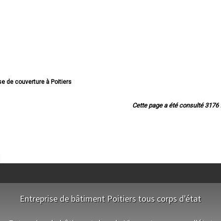
ise de couverture à Poitiers
 de couverture à Châtellerault
e de couverture à Buxerolles
Cette page a été consulté 3176 f
ise de couverture à Loudun
 de couverture à Saint-Benoît
se de couverture à Chauvigny
 de couverture à Montmorillon
de couverture à Migné-Auxances
e de couverture à Jaunay-Clan
ise de couverture à Naintré
 couverture à Vouneuil-sous-Biard
e couverture à Neuville-de-Poitou
couverture à Chasseneuil-du-Poitou
Entreprise de bâtiment Poitiers tous corps d'état
 couverture à Mignaloux-Beauvoir
rture à Saint-Georges-lès-Baillargeaux
e couverture à Fontaine-le-Comte
NOS EQUIPES