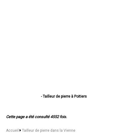
- Tailleur de pierre à Poitiers
- Tailleur de pierre à Châtellerault
- Tailleur de pierre à Buxerolles
- Tailleur de pierre à Loudun
Cette page a été consulté 4552 fois.
- Tailleur de pierre à Saint-Benoît
- Tailleur de pierre à Chauvigny
- Tailleur de pierre à Montmorillon
Accueil
Tailleur de pierre dans la Vienne
- Tailleur de pierre à Migné-Auxances