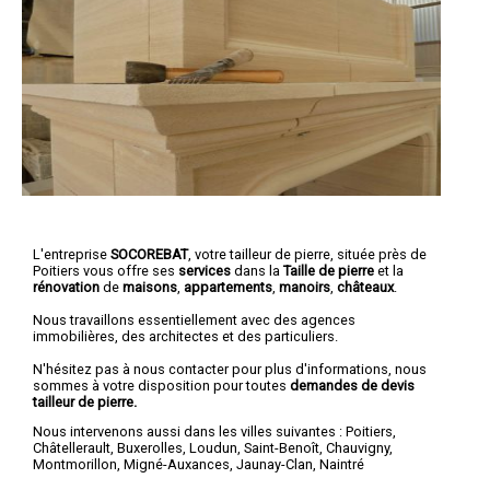
L'entreprise
SOCOREBAT
,
votre tailleur de pierre
, située près de
Poitiers vous offre ses
services
dans la
Taille de pierre
et la
rénovation
de
maisons
,
appartements
,
manoirs
,
châteaux
.
Nous travaillons essentiellement avec des agences
immobilières, des architectes et des particuliers.
N'hésitez pas à nous contacter pour plus d'informations, nous
sommes à votre disposition pour toutes
demandes de devis
tailleur de pierre.
Nous intervenons aussi dans les villes suivantes :
Poitiers
,
Châtellerault
,
Buxerolles
,
Loudun
,
Saint-Benoît
,
Chauvigny
,
Montmorillon
,
Migné-Auxances
,
Jaunay-Clan
,
Naintré