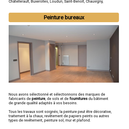
Châtellerault
,
Buxerolles
,
Loudun
,
Saint-Benoît
,
Chauvigny
,
Montmorillon
,
Migné-Auxances
,
Jaunay-Clan
,
Naintré
Peinture bureaux
Nous avons sélectionné et sélectionnons des marques de
fabricants de
peinture
, de sols et de
fournitures
du bâtiment
de grande qualité adaptés à vos besoins.
Tous les travaux sont soignés, la peinture peut être décorative,
traitement à la chaux, revêtement de papiers peints ou autres
types de revêtement, peinture sol, mur et plafond.