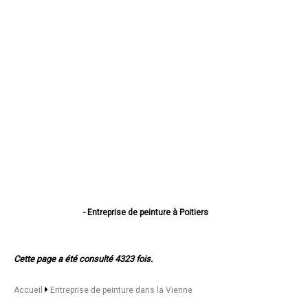
- Entreprise de peinture à Poitiers
- Entreprise de peinture à Châtellerault
- Entreprise de peinture à Buxerolles
- Entreprise de peinture à Loudun
Cette page a été consulté 4323 fois.
- Entreprise de peinture à Saint-Benoît
- Entreprise de peinture à Chauvigny
- Entreprise de peinture à Montmorillon
Accueil
Entreprise de peinture dans la Vienne
- Entreprise de peinture à Migné-Auxances