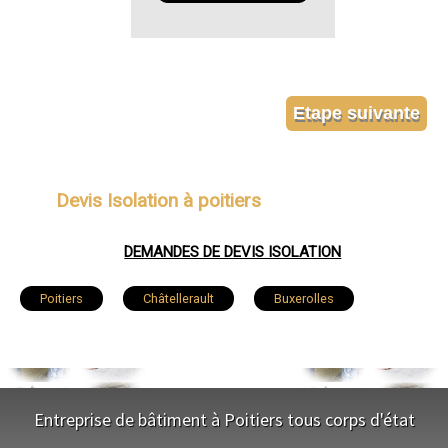
Devis Isolation à poitiers
DEMANDES DE DEVIS ISOLATION
Poitiers
Châtellerault
Buxerolles
Loudun
Saint-Benoît
Chauvigny
Montmorillon
Migné-Auxances
Jaunay-Clan
Entreprise de bâtiment à Poitiers tous corps d'état
Naintré
Vouneuil-sous-Biard