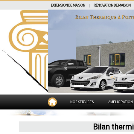
EXTENSION DE MAISON
RÉNOVATION DE MAISON
|
Bilan Thermique à
Poit
NOS SERVICES
AMELIORATION 
Bilan therm