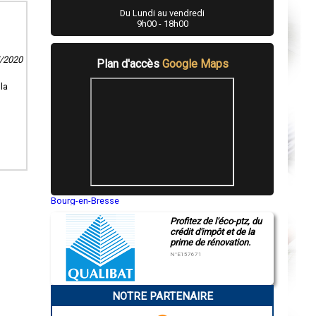
Du Lundi au vendredi
9h00 - 18h00
7/2020
Plan d'accès
Google Maps
la
Bourg-en-Bresse
Saint-Quentin
Profitez de l'éco-ptz, du
Montluçon
crédit d'impôt et de la
Manosque
prime de rénovation.
Gap
Nice
N°E157671
Annonay
Charleville-Mézières
Pamiers
NOTRE PARTENAIRE
Troyes
Narbonne