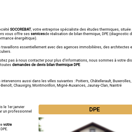
ociété
SOCOREBAT
, votre entreprise spécialiste des études thermiques, située
iers vous offre ses
services
de réalisation de bilan thermique, DPE (diagnostic 
ormance énergétique).
 travaillons essentiellement avec des agences immobilières, des architectes 
culiers.
sitez pas à nous contacter pour plus d'informations, nous sommes à votre di
 toutes
demandes de devis bilan thermique DPE
intervenons aussi dans les villes suivantes :
Poitiers
,
Châtellerault
,
Buxerolles
-Benoît
,
Chauvigny
,
Montmorillon
,
Migné-Auxances
,
Jaunay-Clan
,
Naintré
s le 1er janvier
DPE
r un professionnel
re
votre
 DPE.