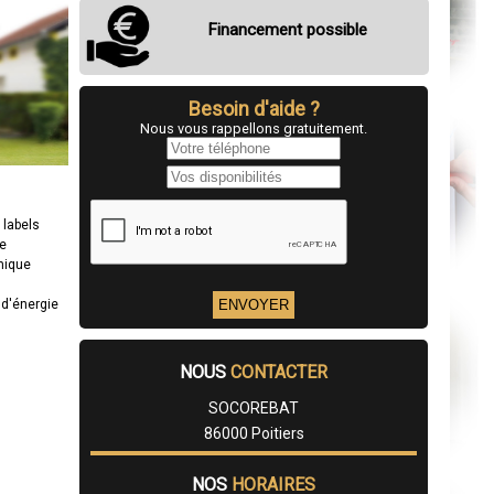
Financement possible
Besoin d'aide ?
Nous vous rappellons gratuitement.
t labels
ge
mique
d'énergie
NOUS
CONTACTER
SOCOREBAT
86000 Poitiers
NOS
HORAIRES