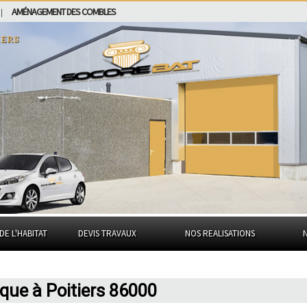
AMÉNAGEMENT DES COMBLES
|
iers
DE L'HABITAT
DEVIS TRAVAUX
NOS REALISATIONS
ique à Poitiers 86000