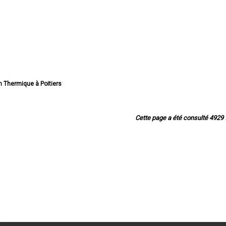
an Thermique à Poitiers
Thermique à Châtellerault
n Thermique à Buxerolles
an Thermique à Loudun
Cette page a été consulté 4929 f
 Thermique à Saint-Benoît
n Thermique à Chauvigny
 Thermique à Montmorillon
hermique à Migné-Auxances
 Thermique à Jaunay-Clan
an Thermique à Naintré
rmique à Vouneuil-sous-Biard
ermique à Neuville-de-Poitou
mique à Chasseneuil-du-Poitou
rmique à Mignaloux-Beauvoir
e à Saint-Georges-lès-Baillargeaux
ermique à Fontaine-le-Comte