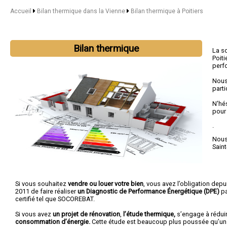
Accueil
Bilan thermique dans la Vienne
Bilan thermique à Poitiers
Bilan thermique
La s
Poit
perf
Nous
parti
N'hé
pour
.
Nous 
Saint
Si vous souhaitez
vendre ou louer votre bien
, vous avez l’obligation depui
2011 de faire réaliser
un Diagnostic de Performance Énergétique (DPE)
pa
certifié tel que SOCOREBAT.
Si vous avez
un projet de rénovation
,
l’étude thermique,
s’engage à rédui
consommation d’énergie.
Cette étude est beaucoup plus poussée qu’un