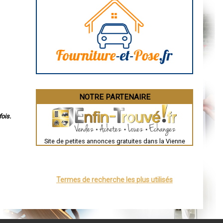
Rodez
Marseille
Caen
Aurillac
Angoulême
La Rochelle
Bourges
Brive-la-Gaillarde
Dijon
Saint-Brieuc
Guéret
Périgueux
Besançon
NOTRE PARTENAIRE
Valence
Évreux
Chartres
ois.
Brest
Nîmes
Toulouse
Site de petites annonces gratuites dans la Vienne
Auch
Bordeaux
Montpellier
Rennes
Châteauroux
Termes de recherche les plus utilisés
Tours
Grenoble
Dole
Mont-de-Marsan
Blois
Saint-Étienne