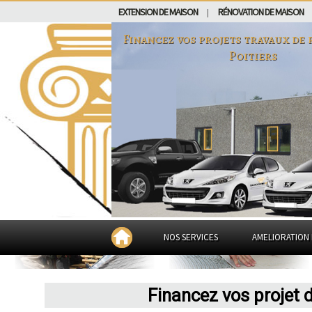
EXTENSION DE MAISON
RÉNOVATION DE MAISON
|
Financez vos projets travaux de 
Poitiers
NOS SERVICES
AMELIORATION 
Financez vos projet 