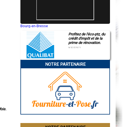
Bourg-en-Bresse
Saint-Quentin
Profitez de l'éco-ptz, du
Montluçon
crédit d'impôt et de la
Manosque
prime de rénovation.
Gap
Nice
N°E157671
Annonay
Charleville-Mézières
Pamiers
NOTRE PARTENAIRE
Troyes
Narbonne
Rodez
Marseille
Caen
Aurillac
Angoulême
La Rochelle
Bourges
Brive-la-Gaillarde
Dijon
ois.
Saint-Brieuc
Guéret
Périgueux
Besançon