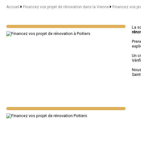
Accueil
Financez vos projet de rénovation dans la Vienne
Financez vos pro
La s
réno
Pren
expl
Un c
Véri
Nous 
Saint