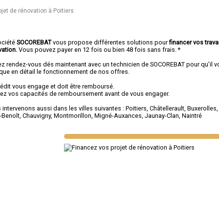
jet de rénovation à Poitiers
ociété
SOCOREBAT
vous propose différentes solutions pour
financer vos trav
vation.
Vous pouvez payer en 12 fois ou bien 48 fois sans frais. *
ez rendez-vous dés maintenant avec un technicien de SOCOREBAT pour qu'il v
ique en détail le fonctionnement de nos offres.
rédit vous engage et doit être remboursé.
fiez vos capacités de remboursement avant de vous engager.
intervenons aussi dans les villes suivantes :
Poitiers
,
Châtellerault
,
Buxerolles
-Benoît
,
Chauvigny
,
Montmorillon
,
Migné-Auxances
,
Jaunay-Clan
,
Naintré