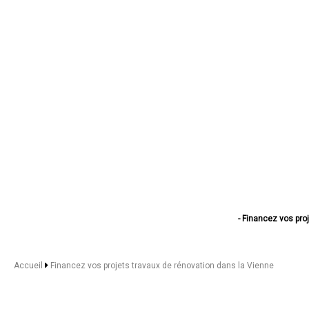
- Financez vos proj
- Financez vos projet
- Financez vos proje
- Financez vos pro
Accueil
Financez vos projets travaux de rénovation dans la Vienne
- Financez vos projet
- Financez vos proj
- Financez vos projet
- Financez vos projets