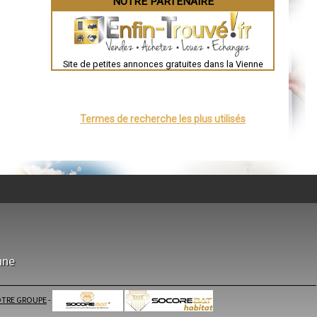
NOTRE PARTENAIRE
Valence
Évreux
Chartres
Brest
Nîmes
Toulouse
Site de petites annonces gratuites dans la Vienne
Auch
Bordeaux
Montpellier
Rennes
Châteauroux
Termes de recherche les plus utilisés
Tours
Grenoble
Dole
Mont-de-Marsan
Blois
Saint-Étienne
Le Puy-en-Velay
Nantes
Orléans
Cahors
Agen
Mende
Angers
Cherbourg-Octeville
nne
Reims
Saint-Dizier
Laval
Nancy
TRE GROUPE
-
Verdun