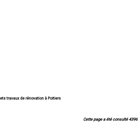
ets travaux de rénovation à Poitiers
s travaux de rénovation à Châtellerault
ts travaux de rénovation à Buxerolles
jets travaux de rénovation à Loudun
Cette page a été consulté 4396 f
s travaux de rénovation à Saint-Benoît
ets travaux de rénovation à Chauvigny
s travaux de rénovation à Montmorillon
 travaux de rénovation à Migné-Auxances