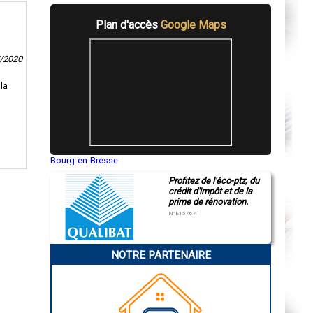
Plan d'accès
Google Maps
7/2020
la
Bourg-en-Bresse
Saint-Quentin
Profitez de l'éco-ptz, du
Montluçon
crédit d'impôt et de la
Manosque
prime de rénovation.
Gap
Nice
N°E157671
Annonay
Charleville-Mézières
Pamiers
NOTRE PARTENAIRE
Troyes
Narbonne
Rodez
Marseille
Caen
Aurillac