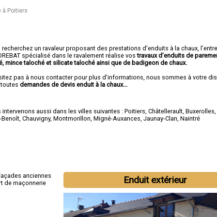
 à Poitiers
recherchez un ravaleur proposant des prestations d’enduits à la chaux, l’entr
REBAT spécialisé dans le ravalement réalise vos
travaux d’enduits de pareme
é, mince taloché et silicate taloché ainsi que de badigeon de chaux.
sitez pas à nous contacter pour plus d'informations, nous sommes à votre di
 toutes
demandes de devis enduit à la chaux...
intervenons aussi dans les villes suivantes :
Poitiers
,
Châtellerault
,
Buxerolles
-Benoît
,
Chauvigny
,
Montmorillon
,
Migné-Auxances
,
Jaunay-Clan
,
Naintré
 façades anciennes
Enduit extérieur
ort de maçonnerie