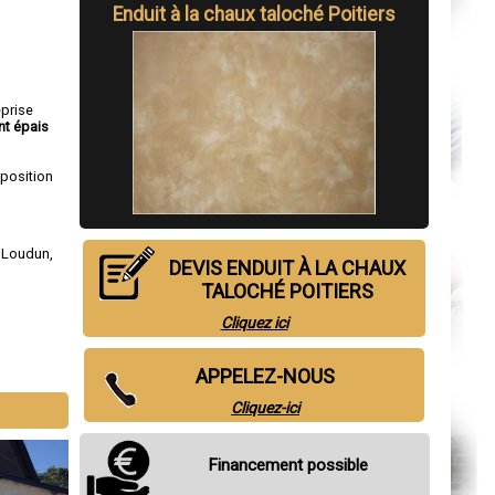
Enduit à la chaux taloché Poitiers
eprise
nt épais
sposition
,
Loudun
,
DEVIS ENDUIT À LA CHAUX
TALOCHÉ POITIERS
Cliquez ici
APPELEZ-NOUS
Cliquez-ici
Financement possible