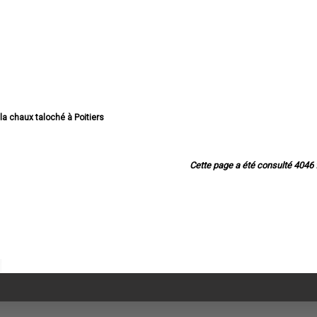
 la chaux taloché à Poitiers
a chaux taloché à Châtellerault
la chaux taloché à Buxerolles
à la chaux taloché à Loudun
Cette page a été consulté 4046 f
a chaux taloché à Saint-Benoît
la chaux taloché à Chauvigny
a chaux taloché à Montmorillon
 chaux taloché à Migné-Auxances
a chaux taloché à Jaunay-Clan
à la chaux taloché à Naintré
aux taloché à Vouneuil-sous-Biard
haux taloché à Neuville-de-Poitou
ux taloché à Chasseneuil-du-Poitou
haux taloché à Mignaloux-Beauvoir
aloché à Saint-Georges-lès-Baillargeaux
haux taloché à Fontaine-le-Comte