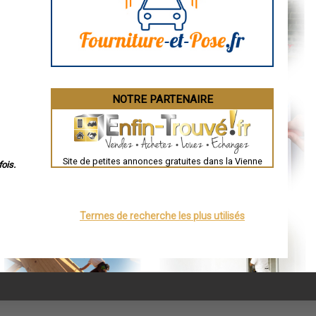
Angoulême
La Rochelle
Bourges
Brive-la-Gaillarde
Dijon
Saint-Brieuc
Guéret
Périgueux
Besançon
NOTRE PARTENAIRE
Valence
Évreux
Chartres
Brest
Nîmes
Toulouse
Site de petites annonces gratuites dans la Vienne
Auch
ois.
Bordeaux
Montpellier
Rennes
Châteauroux
Termes de recherche les plus utilisés
Tours
Grenoble
Dole
Mont-de-Marsan
Blois
Saint-Étienne
Le Puy-en-Velay
Nantes
Orléans
Cahors