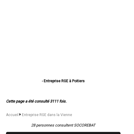
- Entreprise RGE à Poitiers
- Entreprise RGE à Châtellerault
- Entreprise RGE à Buxerolles
- Entreprise RGE à Loudun
Cette page a été consulté 3111 fois.
- Entreprise RGE à Saint-Benoît
- Entreprise RGE à Chauvigny
- Entreprise RGE à Montmorillon
Accueil
Entreprise RGE dans la Vienne
- Entreprise RGE à Migné-Auxances
- Entreprise RGE à Jaunay-Clan
28 personnes consultent SOCOREBAT
- Entreprise RGE à Naintré