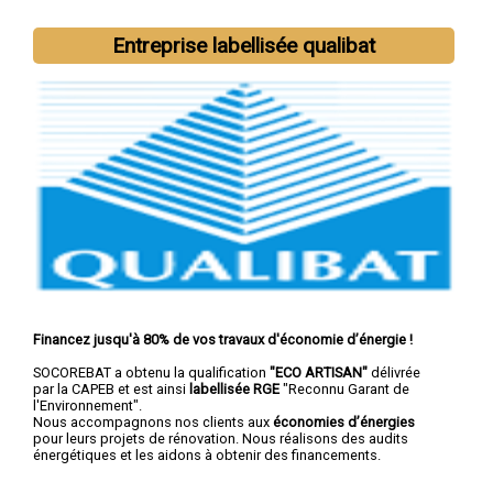
Nous intervenons aussi dans les villes suivantes :
Poitiers
,
Châtellerault
,
Buxerolles
,
Loudun
,
Saint-Benoît
,
Chauvigny
,
Entreprise labellisée qualibat
Montmorillon
,
Migné-Auxances
,
Jaunay-Clan
,
Naintré
Financez jusqu'à 80% de vos travaux d'économie d’énergie !
SOCOREBAT a obtenu la qualification
"ECO ARTISAN"
délivrée
par la CAPEB et est ainsi
labellisée RGE
"Reconnu Garant de
l'Environnement".
Nous accompagnons nos clients aux
économies d’énergies
pour leurs projets de rénovation. Nous réalisons des audits
énergétiques et les aidons à obtenir des financements.